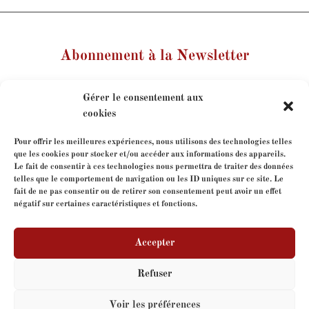
Abonnement à la Newsletter
Votre nom
Gérer le consentement aux
cookies
Votre e-mail
Pour offrir les meilleures expériences, nous utilisons des technologies telles
que les cookies pour stocker et/ou accéder aux informations des appareils.
Le fait de consentir à ces technologies nous permettra de traiter des données
Je consens à l'utilisation de mes coordonnées dans le
telles que le comportement de navigation ou les ID uniques sur ce site. Le
cadre de mon abonnement à la newsletter.
fait de ne pas consentir ou de retirer son consentement peut avoir un effet
négatif sur certaines caractéristiques et fonctions.
Accepter
Refuser
Copyright
FormeLibre
- tous droits réservés - Site web
Voir les préférences