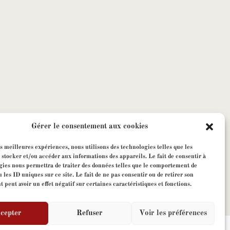
Gérer le consentement aux cookies
es meilleures expériences, nous utilisons des technologies telles que les
 stocker et/ou accéder aux informations des appareils. Le fait de consentir à
gies nous permettra de traiter des données telles que le comportement de
 les ID uniques sur ce site. Le fait de ne pas consentir ou de retirer son
peut avoir un effet négatif sur certaines caractéristiques et fonctions.
cepter
Refuser
Voir les préférences
ous droits réservés - Site web par
V-IMAGES.com