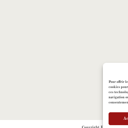
Pour offrir l
cookies pour
ces technolo
navigation ou
consentement 
Ac
Copyright
FormeLibre
- t