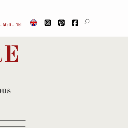
– Mail – Tel.
RE
ous