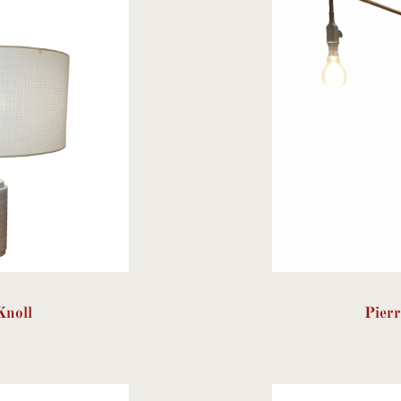
Knoll
Pier