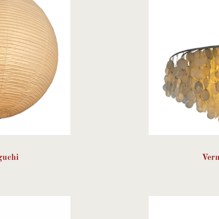
guchi
Vern