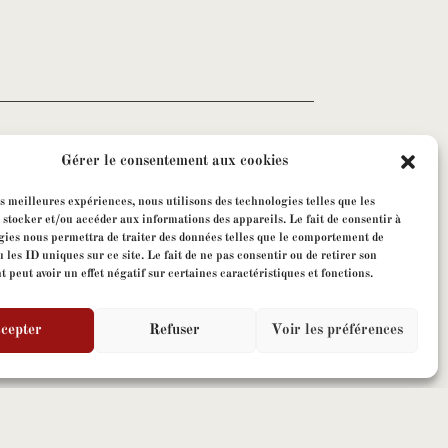
Gérer le consentement aux cookies
es meilleures expériences, nous utilisons des technologies telles que les
 stocker et/ou accéder aux informations des appareils. Le fait de consentir à
gies nous permettra de traiter des données telles que le comportement de
 les ID uniques sur ce site. Le fait de ne pas consentir ou de retirer son
peut avoir un effet négatif sur certaines caractéristiques et fonctions.
nt à la newsletter.
cepter
Refuser
Voir les préférences