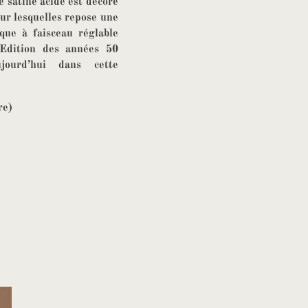
é satiné acide est décoré
sur lesquelles repose une
ique à faisceau réglable
 Edition des années 50
jourd’hui dans cette
re)