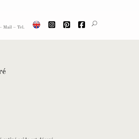
– Mail – Tel.
ré