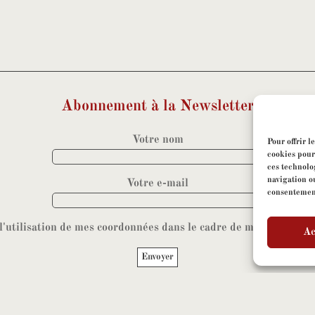
Abonnement à la Newsletter
Votre nom
Pour offrir l
cookies pour
ces technolo
navigation ou
Votre e-mail
consentement 
 l'utilisation de mes coordonnées dans le cadre de mon abonneme
Ac