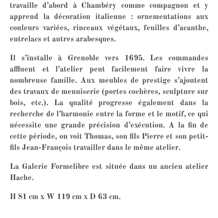
travaille d’abord à Chambéry comme compagnon et y
apprend la décoration italienne : ornementations aux
couleurs variées, rinceaux végétaux, feuilles d’acanthe,
entrelacs et autres arabesques.
Il s’installe à Grenoble vers 1695. Les commandes
affluent et l’atelier peut facilement faire vivre la
nombreuse famille. Aux meubles de prestige s’ajoutent
des travaux de menuiserie (portes cochères, sculpture sur
bois, etc.). La qualité progresse également dans la
recherche de l’harmonie entre la forme et le motif, ce qui
nécessite une grande précision d’exécution. A la fin de
cette période, on voit Thomas, son fils Pierre et son petit-
fils Jean-François travailler dans le même atelier.
La Galerie Formelibre est située dans un ancien atelier
Hache.
H 81 cm x W 119 cm x D 63 cm.