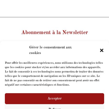
Abonnement à la Newsletter
Votre nom
Gérer le consentement aux
cookies
Votre e-mail
Pour offrir les meilleures expériences, nous utilisons des technologies telles
que les cookies pour stocker et/ou accéder aux informations des appareils.
Le fait de consentir à ces technologies nous permettra de traiter des données
Je consens à l'utilisation de mes coordonnées dans le
telles que le comportement de navigation ou les ID uniques sur ce site. Le
cadre de mon abonnement à la newsletter.
fait de ne pas consentir ou de retirer son consentement peut avoir un effet
négatif sur certaines caractéristiques et fonctions.
Accepter