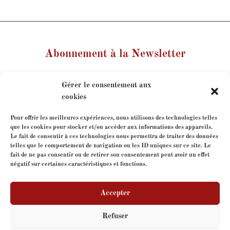
Abonnement à la Newsletter
Votre nom
Gérer le consentement aux
cookies
Votre e-mail
Pour offrir les meilleures expériences, nous utilisons des technologies telles
que les cookies pour stocker et/ou accéder aux informations des appareils.
Le fait de consentir à ces technologies nous permettra de traiter des données
Je consens à l'utilisation de mes coordonnées dans le
telles que le comportement de navigation ou les ID uniques sur ce site. Le
cadre de mon abonnement à la newsletter.
fait de ne pas consentir ou de retirer son consentement peut avoir un effet
négatif sur certaines caractéristiques et fonctions.
Accepter
Refuser