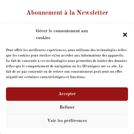
Abonnement à la Newsletter
Votre nom
Gérer le consentement aux
cookies
Votre e-mail
Pour offrir les meilleures expériences, nous utilisons des technologies telles
que les cookies pour stocker et/ou accéder aux informations des appareils.
Le fait de consentir à ces technologies nous permettra de traiter des données
Je consens à l'utilisation de mes coordonnées dans le
telles que le comportement de navigation ou les ID uniques sur ce site. Le
cadre de mon abonnement à la newsletter.
fait de ne pas consentir ou de retirer son consentement peut avoir un effet
négatif sur certaines caractéristiques et fonctions.
Accepter
Refuser
Copyright
FormeLibre
- tous droits réservés - Site web
Voir les préférences
par
V-IMAGES.com