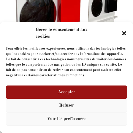
Gérer le consentement aux
cookies
Pour offrir les meilleures expériences, nous utilisons des technologies telles
que les cookies pour stocker et/ou accéder aux informations des appareils.
Le fait de consentir à ces technologies nous permettra de traiter des données
telles que le comportement de navigation ou les ID uniques sur ce site. Le
Charlotte Perriand
fait de ne pas consentir ou de retirer son consentement peut avoir un effet
négatif sur certaines caractéristiques et fonctions.
Accepter
Copyright
FormeLibre
- tous droits réservés - Site web
par
V-IMAGES.com
Refuser
Voir les préférences