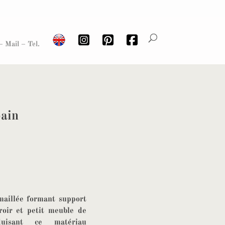
– Mail – Tel.
bain
maillée formant support
roir et petit meuble de
duisant ce matériau