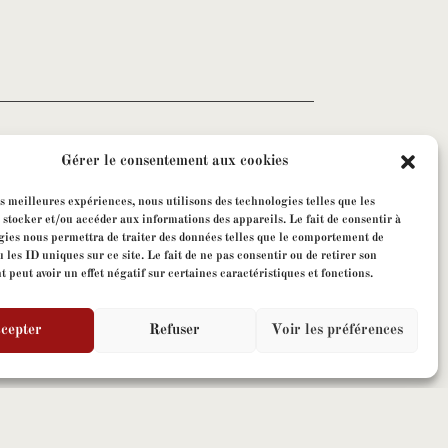
Gérer le consentement aux cookies
es meilleures expériences, nous utilisons des technologies telles que les
 stocker et/ou accéder aux informations des appareils. Le fait de consentir à
gies nous permettra de traiter des données telles que le comportement de
 les ID uniques sur ce site. Le fait de ne pas consentir ou de retirer son
peut avoir un effet négatif sur certaines caractéristiques et fonctions.
nt à la newsletter.
cepter
Refuser
Voir les préférences