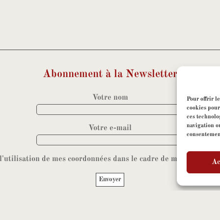
Abonnement à la Newsletter
Votre nom
Pour offrir l
cookies pour
ces technolo
navigation ou
Votre e-mail
consentement 
 l'utilisation de mes coordonnées dans le cadre de mon abonneme
Ac