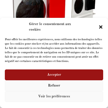
Gérer le consentement aux
cookies
Pour offrir les meilleures expériences, nous utilisons des technologies telles
que les cookies pour stocker et/ou accéder aux informations des appareils.
Le fait de consentir à ces technologies nous permettra de traiter des données
telles que le comportement de navigation ou les ID uniques sur ce site. Le
Charlotte Perriand
fait de ne pas consentir ou de retirer son consentement peut avoir un effet
négatif sur certaines caractéristiques et fonctions.
Accepter
Copyright
FormeLibre
- tous droits réservés - Site web
par
V-IMAGES.com
Refuser
Voir les préférences