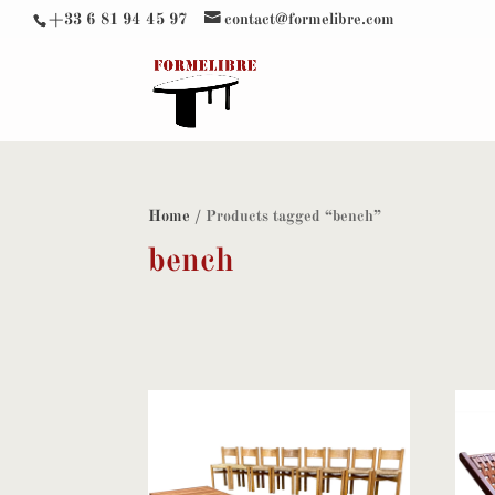
+33 6 81 94 45 97
contact@formelibre.com
Home
/ Products tagged “bench”
bench