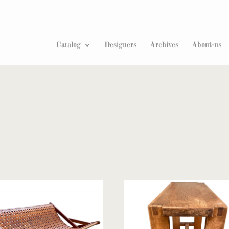
Products
search
Catalog
Designers
Archives
About-us