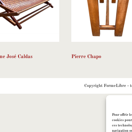
ne José Caldas
Pierre Chapo
Copyright
FormeLibre
- t
Pour offrir l
cookies pour
ces technolo
navigation ou