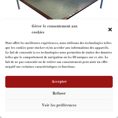
Gérer le consentement aux
cookies
Pour offrir les meilleures expériences, nous utilisons des technologies telles
que les cookies pour stocker et/ou accéder aux informations des appareils.
Le fait de consentir à ces technologies nous permettra de traiter des données
telles que le comportement de navigation ou les ID uniques sur ce site. Le
Le Corbusier – Charlotte Perriand – Pierre
fait de ne pas consentir ou de retirer son consentement peut avoir un effet
Jeanneret
négatif sur certaines caractéristiques et fonctions.
Accepter
Copyright
FormeLibre
- tous droits réservés - Site web
Refuser
par
V-IMAGES.com
Voir les préférences