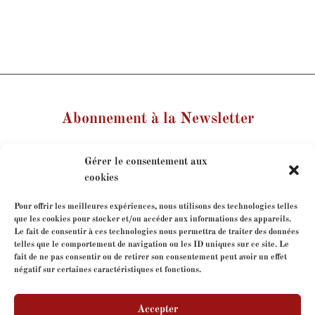
Abonnement à la Newsletter
Votre nom
Gérer le consentement aux
cookies
Votre e-mail
Pour offrir les meilleures expériences, nous utilisons des technologies telles
que les cookies pour stocker et/ou accéder aux informations des appareils.
Le fait de consentir à ces technologies nous permettra de traiter des données
Je consens à l'utilisation de mes coordonnées dans le
telles que le comportement de navigation ou les ID uniques sur ce site. Le
cadre de mon abonnement à la newsletter.
fait de ne pas consentir ou de retirer son consentement peut avoir un effet
négatif sur certaines caractéristiques et fonctions.
Accepter