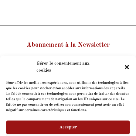
Abonnement à la Newsletter
Votre nom
Gérer le consentement aux
cookies
Votre e-mail
Pour offrir les meilleures expériences, nous utilisons des technologies telles
que les cookies pour stocker et/ou accéder aux informations des appareils.
Le fait de consentir à ces technologies nous permettra de traiter des données
Je consens à l'utilisation de mes coordonnées dans le
telles que le comportement de navigation ou les ID uniques sur ce site. Le
cadre de mon abonnement à la newsletter.
fait de ne pas consentir ou de retirer son consentement peut avoir un effet
négatif sur certaines caractéristiques et fonctions.
Accepter