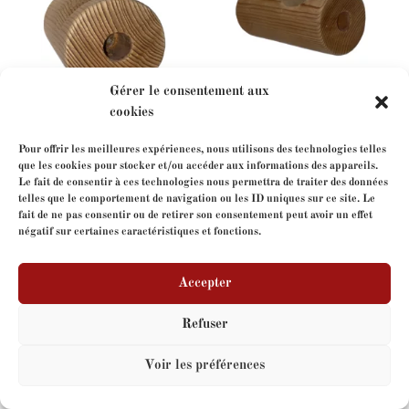
Gérer le consentement aux
cookies
Pour offrir les meilleures expériences, nous utilisons des technologies telles
que les cookies pour stocker et/ou accéder aux informations des appareils.
Le fait de consentir à ces technologies nous permettra de traiter des données
telles que le comportement de navigation ou les ID uniques sur ce site. Le
Charlotte Perriand
fait de ne pas consentir ou de retirer son consentement peut avoir un effet
négatif sur certaines caractéristiques et fonctions.
Accepter
Copyright
FormeLibre
- tous droits réservés - Site web
par
V-IMAGES.com
Refuser
Voir les préférences