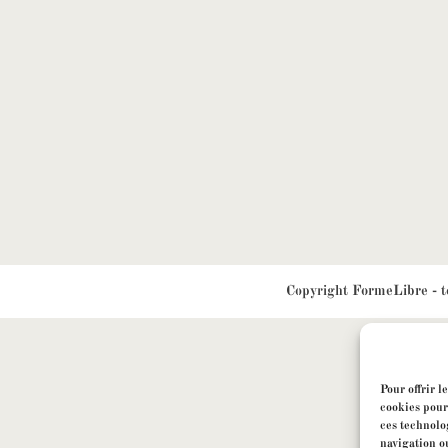
Copyright
FormeLibre
- t
Pour offrir l
cookies pour
ces technolo
navigation ou