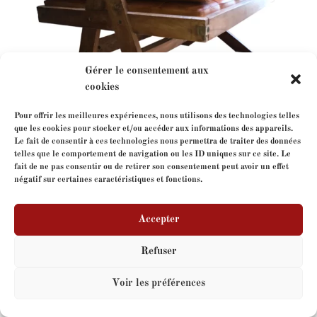
Gérer le consentement aux
cookies
Pour offrir les meilleures expériences, nous utilisons des technologies telles
que les cookies pour stocker et/ou accéder aux informations des appareils.
Le fait de consentir à ces technologies nous permettra de traiter des données
telles que le comportement de navigation ou les ID uniques sur ce site. Le
Pierre Chapo
fait de ne pas consentir ou de retirer son consentement peut avoir un effet
négatif sur certaines caractéristiques et fonctions.
Accepter
Copyright
FormeLibre
- tous droits réservés - Site web
par
V-IMAGES.com
Refuser
Voir les préférences