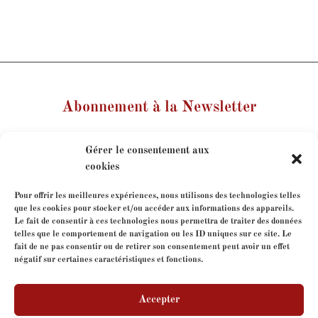
Abonnement à la Newsletter
Votre nom
Gérer le consentement aux
cookies
Votre e-mail
Pour offrir les meilleures expériences, nous utilisons des technologies telles
que les cookies pour stocker et/ou accéder aux informations des appareils.
Le fait de consentir à ces technologies nous permettra de traiter des données
Je consens à l'utilisation de mes coordonnées dans le
telles que le comportement de navigation ou les ID uniques sur ce site. Le
cadre de mon abonnement à la newsletter.
fait de ne pas consentir ou de retirer son consentement peut avoir un effet
négatif sur certaines caractéristiques et fonctions.
Accepter