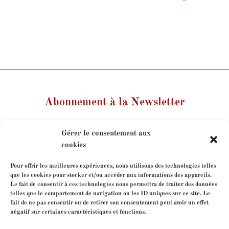
Abonnement à la Newsletter
Votre nom
Gérer le consentement aux
cookies
Votre e-mail
Pour offrir les meilleures expériences, nous utilisons des technologies telles
que les cookies pour stocker et/ou accéder aux informations des appareils.
Le fait de consentir à ces technologies nous permettra de traiter des données
Je consens à l'utilisation de mes coordonnées dans le
telles que le comportement de navigation ou les ID uniques sur ce site. Le
cadre de mon abonnement à la newsletter.
fait de ne pas consentir ou de retirer son consentement peut avoir un effet
négatif sur certaines caractéristiques et fonctions.