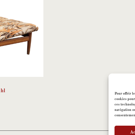
hl
Pour offrir l
cookies pour
ces technolo
navigation ou
consentement 
Ac