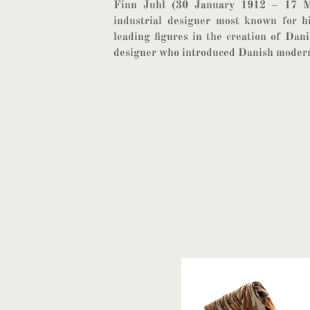
Finn Juhl (30 January 1912 – 17 M
industrial designer most known for h
leading figures in the creation of Da
designer who introduced Danish moder