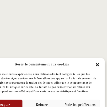
Gérer le consentement aux cookies
es meilleures expériences, nous utilisons des technologies telles que les
 stocker et/ou accéder aux informations des appareils. Le fait de consentir à
gies nous permettra de traiter des données telles que le comportement de
 les ID uniques sur ce site. Le fait de ne pas consentir ou de retirer son
peut avoir un effet négatif sur certaines caractéristiques et fonctions.
cepter
Refuser
Voir les préférences