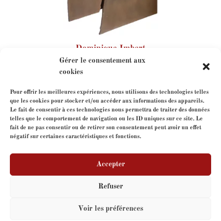
Dominique Imbert
Gérer le consentement aux
cookies
Pour offrir les meilleures expériences, nous utilisons des technologies telles
que les cookies pour stocker et/ou accéder aux informations des appareils.
Le fait de consentir à ces technologies nous permettra de traiter des données
telles que le comportement de navigation ou les ID uniques sur ce site. Le
fait de ne pas consentir ou de retirer son consentement peut avoir un effet
négatif sur certaines caractéristiques et fonctions.
Contact-us
Accepter
Refuser
Copyright
FormeLibre
- tous droits réservés - Site web
Voir les préférences
par
V-IMAGES.com