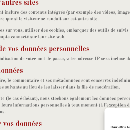
autres sites
ent inclure des contenus intégrés (par exemple des vidéos, image
 que si le visiteur se rendait sur cet autre site.
s sur vous, utiliser des cookies, embarquer des outils de suivis t
mpte connecté sur leur site web.
 de vos données personnelles
lisation de votre mot de passe, votre adresse IP sera incluse da
données
ire, le commentaire et ses métadonnées sont conservés indéfini
suivants au lieu de les laisser dans la file de modération.
ite (le cas échéant), nous stockons également les données person
leurs informations personnelles à tout moment (à l’exception de
ns.
r vos données
Pour offrir l