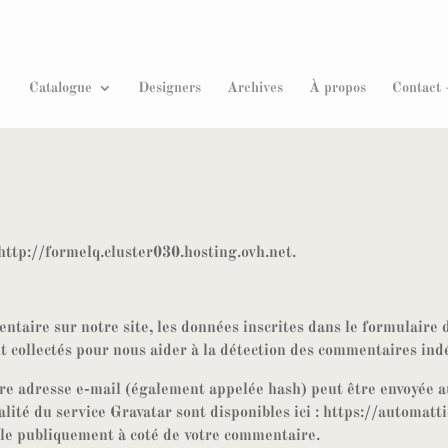
Recherche
de
produits
Catalogue
Designers
Archives
À propos
Contact 
 http://formelq.cluster030.hosting.ovh.net.
taire sur notre site, les données inscrites dans le formulaire 
nt collectés pour nous aider à la détection des commentaires ind
e adresse e-mail (également appelée hash) peut être envoyée au 
ialité du service Gravatar sont disponibles ici : https://automat
ble publiquement à coté de votre commentaire.