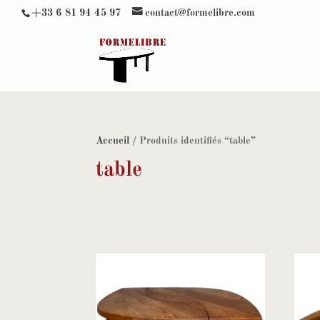
+33 6 81 94 45 97
contact@formelibre.com
Accueil
/ Produits identifiés “table”
table